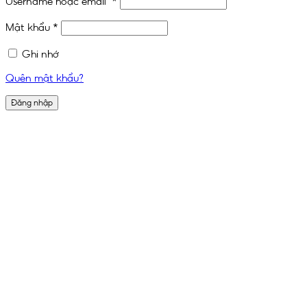
Username hoặc email
*
Mật khẩu
*
Ghi nhớ
Quên mật khẩu?
Đăng nhập