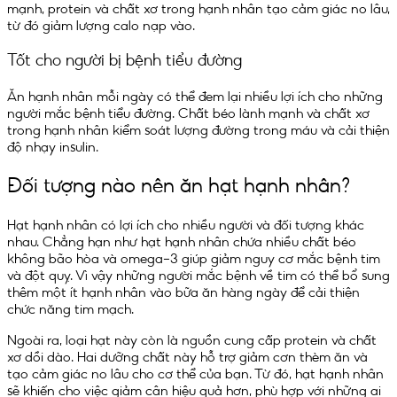
mạnh, protein và chất xơ trong hạnh nhân tạo cảm giác no lâu,
từ đó giảm lượng calo nạp vào.
Tốt cho người bị bệnh tiểu đường
Ăn hạnh nhân mỗi ngày có thể đem lại nhiều lợi ích cho những
người mắc bệnh tiểu đường. Chất béo lành mạnh và chất xơ
trong hạnh nhân kiểm soát lượng đường trong máu và cải thiện
độ nhạy insulin.
Đối tượng nào nên ăn hạt hạnh nhân?
Hạt hạnh nhân có lợi ích cho nhiều người và đối tượng khác
nhau. Chẳng hạn như hạt hạnh nhân chứa nhiều chất béo
không bão hòa và omega-3 giúp giảm nguy cơ mắc bệnh tim
và đột quỵ. Vì vậy những người mắc bệnh về tim có thể bổ sung
thêm một ít hạnh nhân vào bữa ăn hàng ngày để cải thiện
chức năng tim mạch.
Ngoài ra, loại hạt này còn là nguồn cung cấp protein và chất
xơ dồi dào. Hai dưỡng chất này hỗ trợ giảm cơn thèm ăn và
tạo cảm giác no lâu cho cơ thể của bạn. Từ đó, hạt hạnh nhân
sẽ khiến cho việc giảm cân hiệu quả hơn, phù hợp với những ai