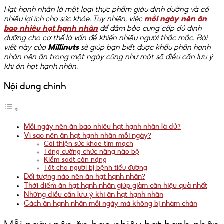
Hạt hạnh nhân là một loại thực phẩm giàu dinh dưỡng và có
nhiều lợi ích cho sức khỏe. Tuy nhiên, việc
mỗi ngày nên ăn
bao nhiêu hạt hạnh nhân
để đảm bảo cung cấp đủ dinh
dưỡng cho cơ thể là vấn đề khiến nhiều người thắc mắc. Bài
viết này của
Millinuts
sẽ giúp bạn biết được khẩu phần hạnh
nhân nên ăn trong một ngày cũng như một số điều cần lưu ý
khi ăn hạt hạnh nhân.
Nội dung chính
Mỗi ngày nên ăn bao nhiêu hạt hạnh nhân là đủ?
Vì sao nên ăn hạt hạnh nhân mỗi ngày?
Cải thiện sức khỏe tim mạch
Tăng cường chức năng não bộ
Kiểm soát cân nặng
Tốt cho người bị bệnh tiểu đường
Đối tượng nào nên ăn hạt hạnh nhân?
Thời điểm ăn hạt hạnh nhân giúp giảm cân hiệu quả nhất
Những điều cần lưu ý khi ăn hạt hạnh nhân
Cách ăn hạnh nhân mỗi ngày mà không bị nhàm chán