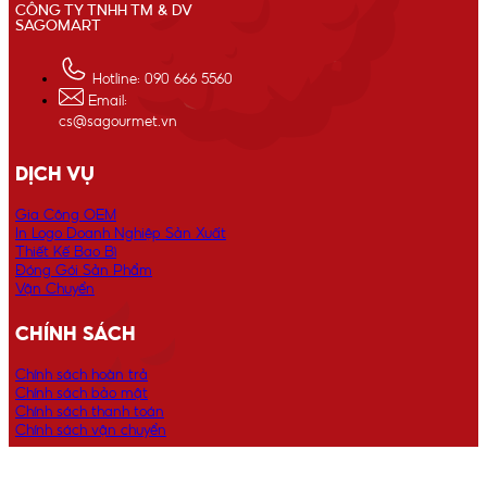
CÔNG TY TNHH TM & DV
SAGOMART
Hotline: 090 666 5560
Email:
cs@sagourmet.vn
DỊCH VỤ
Gia Công OEM
In Logo Doanh Nghiệp Sản Xuất
Thiết Kế Bao Bì
Đóng Gói Sản Phẩm
Vận Chuyển
CHÍNH SÁCH
Chính sách hoàn trả
Chính sách bảo mật
Chính sách thanh toán
Chính sách vận chuyển
ĐỊA CHỈ