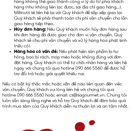
hàng không thể giao thành công vì lý do từ phía khách
hàng (như không liên lạc được, sai địa chỉ giao hàng,…),
Millinuts sẽ liên hệ lại với Quý khách để sắp xếp giao lại.
Quý khách sẽ phải thanh toán chi phí vận chuyển cho lần
giao hàng tiếp theo.
Hủy đơn hàng:
Nếu Quý khách muốn hủy đơn hàng sau
khi đơn hàng đã được giao cho đơn vị vận chuyển, Quý
khách sẽ chịu phí vận chuyển và xử lý hàng hóa phát sinh
(nếu có).
Hàng hóa có vấn đề:
Nếu phát hiện sản phẩm bị hư
hỏng, bao bì rách, móp méo hoặc không đúng với đơn
đặt hàng, Quý khách có thể từ chối nhận hàng và liên hệ
ngay với chúng tôi qua hotline 090 666 5560 để được hỗ
trợ đổi trả hoặc giải quyết khiếu nại.
Nếu có bất kỳ thắc mắc hoặc vấn đề nào liên quan đến việc
vận chuyển, Quý khách vui lòng liên hệ với chúng tôi qua
hotline 090 666 5560 hoặc email: cs@sagourmet.vn. Chúng tôi
luôn sẵn sàng lắng nghe và hỗ trợ Quý khách để đảm bảo quá
trình mua sắm của Quý khách diễn ra thuận lợi và an tâm nhất.