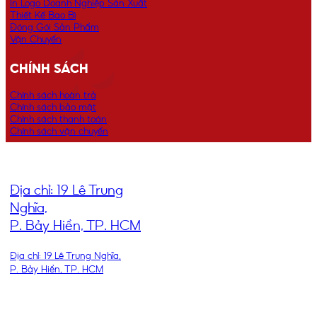
In Logo Doanh Nghiệp Sản Xuất
Thiết Kế Bao Bì
Đóng Gói Sản Phẩm
Vận Chuyển
CHÍNH SÁCH
Chính sách hoàn trả
Chính sách bảo mật
Chính sách thanh toán
Chính sách vận chuyển
ĐỊA CHỈ
Địa chỉ: 19 Lê Trung
Nghĩa,
P. Bảy Hiền, TP. HCM
Địa chỉ: 19 Lê Trung Nghĩa,
P. Bảy Hiền, TP. HCM
THEO DÕI CHÚNG TÔI