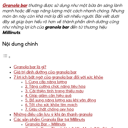
Granola bar
thường được sử dụng như một bữa ăn sáng lành
mạnh hoặc để nạp năng lượng một cách nhanh chóng. Nhưng
món ăn này còn khá mới lạ đối với nhiều người. Bài viết dưới
đây sẽ giúp bạn hiểu rõ hơn về thành phần dinh dưỡng cũng
như những lợi ích của
granola bar
đến từ thương hiệu
Millinuts
.
Nội dung chính
Granola bar là gì?
Giá trị dinh dưỡng của granola bar
7 lợi ích bất ngờ của granola bar đối với sức khỏe
1. Cung cấp năng lượng
2. Tăng cường chức năng tiêu hóa
3. Cải thiện tình trạng thiếu máu
4. Giúp giảm cân hiệu quả
5. Bổ sung năng lượng sau khi vận động
6. Tốt cho sức khỏe tim mạch
7. Giàu chất chống oxy hóa
Những điều cần lưu ý khi ăn thanh granola
Các sản phẩm Granola Bar tại Millinuts
Granola Bar – Millinuts