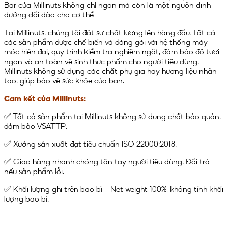
Bar của Millinuts không chỉ ngon mà còn là một nguồn dinh
dưỡng dồi dào cho cơ thể
Tại Millinuts, chúng tôi đặt sự chất lượng lên hàng đầu. Tất cả
các sản phẩm được chế biến và đóng gói với hệ thống máy
móc hiện đại, quy trình kiểm tra nghiêm ngặt, đảm bảo độ tươi
ngon và an toàn vệ sinh thực phẩm cho người tiêu dùng.
Millinuts không sử dụng các chất phụ gia hay hương liệu nhân
tạo, giúp bảo vệ sức khỏe của bạn.
Cam kết của Millinuts:
✅ Tất cả sản phẩm tại Millinuts không sử dụng chất bảo quản,
đảm bảo VSATTP.
✅ Xưởng sản xuất đạt tiêu chuẩn ISO 22000:2018.
✅ Giao hàng nhanh chóng tận tay người tiêu dùng. Đổi trả
nếu sản phẩm lỗi.
✅ Khối lượng ghi trên bao bì = Net weight 100%, không tính khối
lượng bao bì.