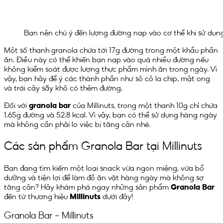
Bạn nên chú ý đến lượng đường nạp vào cơ thể khi sử dụn
Một số thanh granola chứa tới 17g đường trong một khẩu phần
ăn. Điều này có thể khiến bạn nạp vào quá nhiều đường nếu
không kiểm soát được lượng thực phẩm mình ăn trong ngày. Vì
vậy, bạn hãy để ý các thành phần như sô cô la chip, mật ong
và trái cây sấy khô có thêm đường.
Đối với
granola bar
của Millinuts, trong một thanh 10g chỉ chứa
1.65g đường và 52.8 kcal. Vì vậy, bạn có thể sử dụng hàng ngày
mà không cần phải lo việc bị tăng cân nhé.
Các sản phẩm Granola Bar tại Millinuts
Bạn đang tìm kiếm một loại snack vừa ngon miệng, vừa bổ
dưỡng và tiện lợi để làm đồ ăn vặt hàng ngày mà không sợ
tăng cân? Hãy khám phá ngay những sản phẩm
Granola Bar
đến từ thương hiệu
Millinuts
dưới đây!
Granola Bar – Millinuts