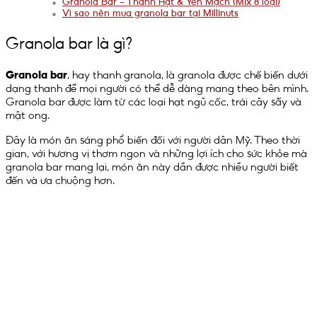
Granola Bar – Thanh Hạt & Yến Mạch (Mix 8 loại)
Vì sao nên mua granola bar tại Millinuts
Granola bar là gì?
Granola bar
, hay thanh granola, là granola được chế biến dưới
dạng thanh để mọi người có thể dễ dàng mang theo bên mình.
Granola bar được làm từ các loại hạt ngũ cốc, trái cây sấy và
mật ong.
Đây là món ăn sáng phổ biến đối với người dân Mỹ. Theo thời
gian, với hương vị thơm ngon và những lợi ích cho sức khỏe mà
granola bar mang lại, món ăn này dần được nhiều người biết
đến và ưa chuộng hơn.