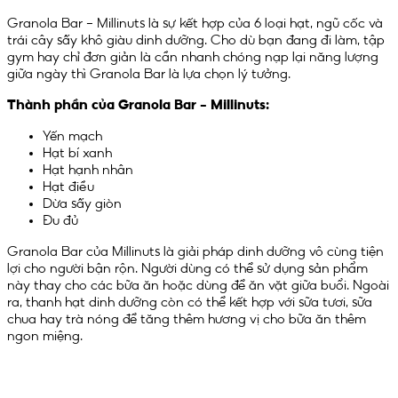
Granola Bar – Millinuts là sự kết hợp của 6 loại hạt, ngũ cốc và
trái cây sấy khô giàu dinh dưỡng. Cho dù bạn đang đi làm, tập
gym hay chỉ đơn giản là cần nhanh chóng nạp lại năng lượng
giữa ngày thì Granola Bar là lựa chọn lý tưởng.
Thành phần của Granola Bar – Millinuts:
Yến mạch
Hạt bí xanh
Hạt hạnh nhân
Hạt điều
Dừa sấy giòn
Đu đủ
Granola Bar của Millinuts là giải pháp dinh dưỡng vô cùng tiện
lợi cho người bận rộn. Người dùng có thể sử dụng sản phẩm
này thay cho các bữa ăn hoặc dùng để ăn vặt giữa buổi. Ngoài
ra, thanh hạt dinh dưỡng còn có thể kết hợp với sữa tươi, sữa
chua hay trà nóng để tăng thêm hương vị cho bữa ăn thêm
ngon miệng.