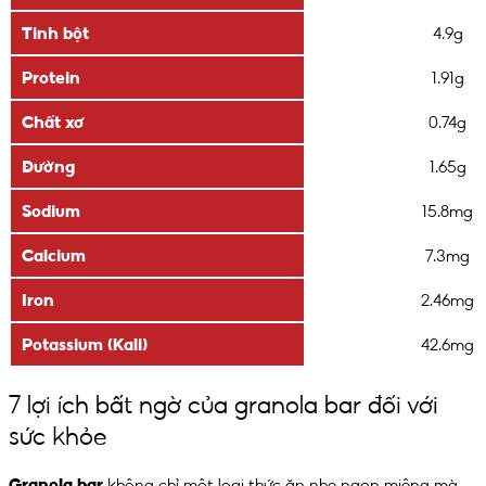
Tinh bột
4.9g
Protein
1.91g
Chất xơ
0.74g
Đường
1.65g
Sodium
15.8mg
Calcium
7.3mg
Iron
2.46mg
Potassium (Kali)
42.6mg
7 lợi ích bất ngờ của granola bar đối với
sức khỏe
Granola bar
không chỉ một loại thức ăn nhẹ ngon miệng mà