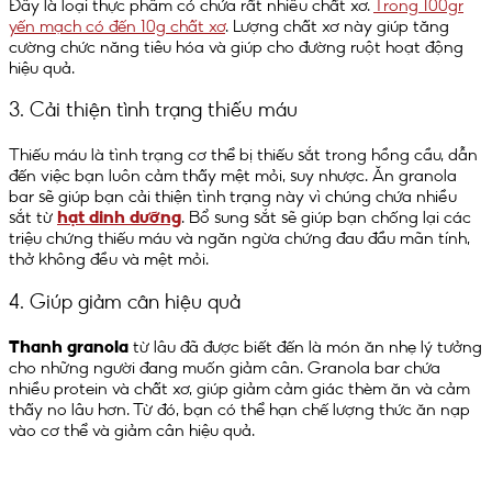
Đây là loại thực phẩm có chứa rất nhiều chất xơ.
Trong 100gr
yến mạch có đến 10g chất xơ
. Lượng chất xơ này giúp tăng
cường chức năng tiêu hóa và giúp cho đường ruột hoạt động
hiệu quả.
3. Cải thiện tình trạng thiếu máu
Thiếu máu là tình trạng cơ thể bị thiếu sắt trong hồng cầu, dẫn
đến việc bạn luôn cảm thấy mệt mỏi, suy nhược. Ăn granola
bar sẽ giúp bạn cải thiện tình trạng này vì chúng chứa nhiều
sắt từ
hạt dinh dưỡng
. Bổ sung sắt sẽ giúp bạn chống lại các
triệu chứng thiếu máu và ngăn ngừa chứng đau đầu mãn tính,
thở không đều và mệt mỏi.
4. Giúp giảm cân hiệu quả
Thanh granola
từ lâu đã được biết đến là món ăn nhẹ lý tưởng
cho những người đang muốn giảm cân. Granola bar chứa
nhiều protein và chất xơ, giúp giảm cảm giác thèm ăn và cảm
thấy no lâu hơn. Từ đó, bạn có thể hạn chế lượng thức ăn nạp
vào cơ thể và giảm cân hiệu quả.