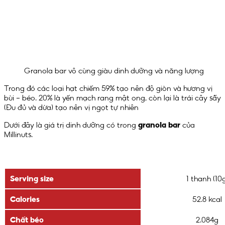
Granola bar vô cùng giàu dinh dưỡng và năng lượng
Trong đó các loại hạt chiếm 59% tạo nên độ giòn và hương vị
bùi – béo. 20% là yến mạch rang mật ong, còn lại là trái cây sấy
(Đu đủ và dừa) tạo nên vị ngọt tự nhiên
Dưới đây là giá trị dinh dưỡng có trong
granola bar
của
Millinuts.
Sản phẩm
Granola Bar – Mi
Serving size
1 thanh (10
Calories
52.8 kcal
Chất béo
2.084g