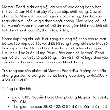
Mama’s Food là thương hiệu chuyên về các dòng bánh, hạt,
thịt và hải sản khô, trái cây sấy cao cấp, chất lượng. Các sản
phẩm của Mama’s Food có nguồn gốc rõ ràng, đảm bảo an
toàn cho sức khỏe và giá thành phải chăng. Một số loại đồ khô
tại Mama’s Food mà bạn có thể tìm mua gồm khô mực, khô cá,
hạt điều, thanh gạo lứt, thơm sấy, ổi sấy,…
Nhằm đáp ứng nhu cầu biếu tặng, thương hiệu còn cho ra mắt
bộ sưu tập hộp quà Tết với thiết kế sang trọng, chỉn chu. Một số
loại hộp quà Tết Mama’s Food mà bạn có thể lựa chọn gồm
Luckiness, Lộc Xuân, Hưng Phúc,… Bên cạnh đó, Mama’s Food
còn có dịch vụ thiết kế quà tặng, in ấn và thiết kế logo theo yêu
cầu nhằm đáp ứng mong muốn của khách hàng.
Tuy rằng các sản phẩm tại Mama’s Food đều là hàng cao cấp
nhưng giá bán lại xứng tầm chất lượng, dao động từ 465.000 –
4.550.000 VNĐ.
Thông tin liên hệ:
Địa chỉ: 133 Nguyễn Hồng Đào, phường 14, quận Tân Bình,
TP HCM
Thời gian mở cửa: 08:00 – 22:00 (từ thứ hai đến chủ nhật)