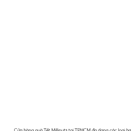
Cửa hàng quà Tết Millinuts tại TPHCM đa dạng các loại hạt,