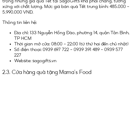
trọng nhưng giá quà Tết tại SagoGifts khá phải chăng, tương
xứng với chất lượng. Mức giá bán quà Tết trung bình: 485.000 –
5.990.000 VNĐ.
Thông tin liên hệ:
Địa chỉ: 133 Nguyễn Hồng Đào, phường 14, quận Tân Bình,
TP HCM
Thời gian mở cửa: 08:00 – 22:00 (từ thứ hai đến chủ nhật)
Số điện thoại: 0939 697 722 – 0939 391 489 – 0939 577
227
Website: sagogifts.vn
2.3. Cửa hàng quà tặng Mama’s Food