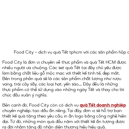
Food City – dịch vụ quà Tết tphcm với các sản phẩm hộp 
Food City là đơn vị chuyên về thực phẩm và quà Tết HCM được
nhiều người ưa chuộng. Các set quà Tết tại đây chủ yếu được
làm bằng chất liệu gỗ mộc mạc với thiết kế tinh tế, đẹp mắt.
Bên trong phần quà sẽ là các sản phẩm chất lượng như rượu
vang, trái cây sấy, các loại hạt, yến sào,… Đây đều là những
thực phẩm có thể sử dụng vào những ngày Tết và thay cho lời
chúc đầu xuân ý nghĩa.
Bên cạnh đó, Food City còn có dịch vụ
quà Tết doanh nghiệp
chuyên nghiệp, tạo dấu ấn riêng. Tại đây, đơn vị sẽ hỗ trợ bạn
thiết kế quà tặng theo yêu cầu, in ấn logo bằng công nghệ hiện
đại. Từ đó, những món quà đầu năm với thiết kế ấn tượng được
ra đời nhằm tăng độ nhận diện thương hiệu hiệu quả.