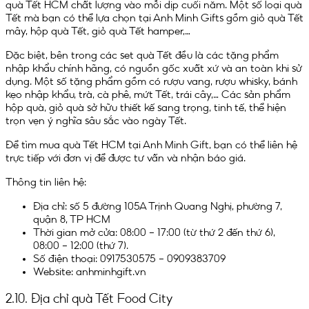
quà Tết HCM chất lượng vào mỗi dịp cuối năm. Một số loại quà
Tết mà bạn có thể lựa chọn tại Anh Minh Gifts gồm giỏ quà Tết
mây, hộp quà Tết, giỏ quà Tết hamper,…
Đặc biệt, bên trong các set quà Tết đều là các tặng phẩm
nhập khẩu chính hãng, có nguồn gốc xuất xứ và an toàn khi sử
dụng. Một số tặng phẩm gồm có rượu vang, rượu whisky, bánh
kẹo nhập khẩu, trà, cà phê, mứt Tết, trái cây,… Các sản phẩm
hộp quà, giỏ quà sở hữu thiết kế sang trọng, tinh tế, thể hiện
trọn vẹn ý nghĩa sâu sắc vào ngày Tết.
Để tìm mua quà Tết HCM tại Anh Minh Gift, bạn có thể liên hệ
trực tiếp với đơn vị để được tư vấn và nhận báo giá.
Thông tin liên hệ:
Địa chỉ: số 5 đường 105A Trịnh Quang Nghị, phường 7,
quận 8, TP HCM
Thời gian mở cửa: 08:00 – 17:00 (từ thứ 2 đến thứ 6),
08:00 – 12:00 (thứ 7).
Số điện thoại: 0917530575 – 0909383709
Website: anhminhgift.vn
2.10. Địa chỉ quà Tết Food City