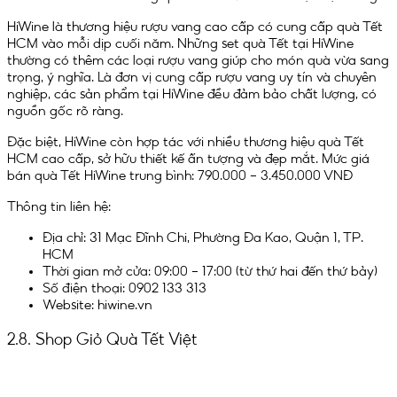
HiWine là thương hiệu rượu vang cao cấp có cung cấp quà Tết
HCM vào mỗi dịp cuối năm. Những set quà Tết tại HiWine
thường có thêm các loại rượu vang giúp cho món quà vừa sang
trọng, ý nghĩa. Là đơn vị cung cấp rượu vang uy tín và chuyên
nghiệp, các sản phẩm tại HiWine đều đảm bảo chất lượng, có
nguồn gốc rõ ràng.
Đặc biệt, HiWine còn hợp tác với nhiều thương hiệu quà Tết
HCM cao cấp, sở hữu thiết kế ấn tượng và đẹp mắt. Mức giá
bán quà Tết HiWine trung bình: 790.000 – 3.450.000 VNĐ
Thông tin liên hệ:
Địa chỉ: 31 Mạc Đĩnh Chi, Phường Đa Kao, Quận 1, TP.
HCM
Thời gian mở cửa: 09:00 – 17:00 (từ thứ hai đến thứ bảy)
Số điện thoại: 0902 133 313
Website: hiwine.vn
2.8. Shop Giỏ Quà Tết Việt