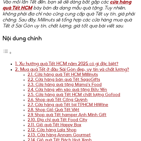
Vào mỗi lần Tết đến, bạn sẽ dễ dàng bắt gặp các
cửa hàng
quà Tết HCM
bày bán đa dạng mẫu quà tặng. Tuy nhiên,
không phải địa chỉ nào cũng cung cấp quà Tết uy tín, giá phải
chăng. Sau đây, Millinuts sẽ tổng hợp các cửa hàng mua quà
Tết ở Sài Gòn uy tín, chất lượng, giá tốt qua bài viết sau.
Nội dung chính
1. Xu hướng quà Tết HCM năm 2025 có gì đặc biệt?
2. Mua quà Tết ở đâu Sài Gòn đẹp, uy tín và chất lượng?
2.1. Cửa hàng quà Tết HCM Millinuts
2.2. Cửa hàng bán quà Tết SagoGifts
2.3. Cửa hàng quà tặng Mama’s Food
2.4. Cửa hàng yến sào quà tặng Bửu Yến
2.5. Cửa hàng quà Tết HCM chất lượng Gofood
2.6. Shop quà Tết Cống Quỳnh
2.7. Cửa hàng quà Tết tại TPHCM HiWine
2.8. Shop Giỏ Quà Tết Việt
2.9. Shop quà Tết hamper Anh Minh Gift
2.10. Địa chỉ quà Tết Food City
2.11. Giỏ quà Tết Happy Box
2.12. Cửa hàng Lala Shop
2.13. Cửa hàng Annam Gourmet
2.14. Giỏ quà Tết Bách Hoá Xanh