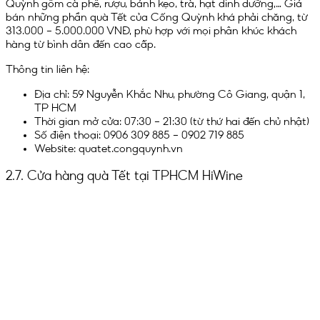
Quỳnh gồm cà phê, rượu, bánh kẹo, trà, hạt dinh dưỡng,… Giá
bán những phần quà Tết của Cống Quỳnh khá phải chăng, từ
313.000 – 5.000.000 VNĐ, phù hợp với mọi phân khúc khách
hàng từ bình dân đến cao cấp.
Thông tin liên hệ:
Địa chỉ: 59 Nguyễn Khắc Nhu, phường Cô Giang, quận 1,
TP HCM
Thời gian mở cửa: 07:30 – 21:30 (từ thứ hai đến chủ nhật)
Số điện thoại: 0906 309 885 – 0902 719 885
Website: quatet.congquynh.vn
2.7. Cửa hàng quà Tết tại TPHCM HiWine