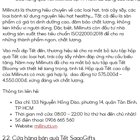
Millinuts là thương hiệu chuyên về các loại hạt, trái cây sấy, các
loại bánh sử dụng nguyên liệu hạt healthy,… Tất cả đều là sản
phẩm có giá trị dinh dưỡng cao, đảm bảo chất lượng, không
kén khẩu vị người dùng. Đặc biệt, Millinuts còn đầu tư nhà
xưởng sản xuất theo tiêu chuẩn ISO22000:2018 để cho ra
những thành phẩm ngon, chất lượng.
Vào mỗi dịp Tết đến, thương hiệu sẽ cho ra mắt bộ sưu tập hộp
quà Tết các loại hạt, trái cây sấy nhằm đáp ứng nhu cầu biếu
tặng. Năm nay Millinuts đã cho ra mắt bộ sưu tập quà Tết
Bloomy với thiết kế sang trọng, tinh tế. Hộp quà Tết cao cấp
của Millinuts có mức giá hợp lý, dao động từ 575.000đ –
4.550.000đ, xứng đáng với chất lượng.
Thông tin liên hệ:
Địa chỉ: 133 Nguyễn Hồng Đào, phường 14, quận Tân Bình,
TP HCM
Thời gian mở cửa: 08:00 – 22:00 (từ thứ hai đến chủ nhật)
Số điện thoại: 0906 665 560
Website:
millinuts.vn
2.2. Cửa hàng bán quà Tết SagoGifts