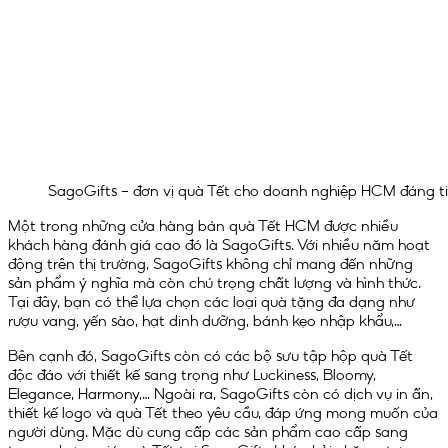
SagoGifts – đơn vị quà Tết cho doanh nghiệp HCM đáng t
Một trong những cửa hàng bán quà Tết HCM được nhiều
khách hàng đánh giá cao đó là SagoGifts. Với nhiều năm hoạt
động trên thị trường, SagoGifts không chỉ mang đến những
sản phẩm ý nghĩa mà còn chú trọng chất lượng và hình thức.
Tại đây, bạn có thể lựa chọn các loại quà tặng đa dạng như
rượu vang, yến sào, hạt dinh dưỡng, bánh kẹo nhập khẩu,…
Bên cạnh đó, SagoGifts còn có các bộ sưu tập hộp quà Tết
độc đáo với thiết kế sang trọng như Luckiness, Bloomy,
Elegance, Harmony,… Ngoài ra, SagoGifts còn có dịch vụ in ấn,
thiết kế logo và quà Tết theo yêu cầu, đáp ứng mong muốn của
người dùng. Mặc dù cung cấp các sản phẩm cao cấp sang