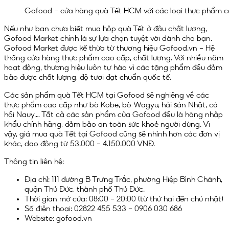
Gofood – cửa hàng quà Tết HCM với các loại thực phẩm c
Nếu như bạn chưa biết mua hộp quà Tết ở đâu chất lượng,
Gofood Market chính là sự lựa chọn tuyệt vời dành cho bạn.
Gofood Market được kế thừa từ thương hiệu Gofood.vn – Hệ
thống cửa hàng thực phẩm cao cấp, chất lượng. Với nhiều năm
hoạt động, thương hiệu luôn tự hào vì các tặng phẩm đều đảm
bảo được chất lượng, độ tươi đạt chuẩn quốc tế.
Các sản phẩm quà Tết HCM tại Gofood sẽ nghiêng về các
thực phẩm cao cấp như bò Kobe, bò Wagyu, hải sản Nhật, cá
hồi Nauy,… Tất cả các sản phẩm của Gofood đều là hàng nhập
khẩu chính hãng, đảm bảo an toàn sức khoẻ người dùng. Vì
vậy, giá mua quà Tết tại Gofood cũng sẽ nhỉnh hơn các đơn vị
khác, dao động từ 53.000 – 4.150.000 VNĐ.
Thông tin liên hệ:
Địa chỉ: 111 đường B Trưng Trắc, phường Hiệp Bình Chánh,
quận Thủ Đức, thành phố Thủ Đức.
Thời gian mở cửa: 08:00 – 20:00 (từ thứ hai đến chủ nhật)
Số điện thoại: 02822 455 533 – 0906 030 686
Website: gofood.vn