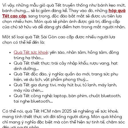
Vì vậy, những mẫu giỏ quà Tết truyền thống như bánh kẹo mứt,
bánh chưng,…. sẽ bị giảm đáng kể. Thay vào đó, những
hộp quà
Tết cao cấp
, sang trọng, độc đáo bắt mắt sẽ được ưu tiên lựa
chọn nhiều hơn. Món quà sẽ phản ánh được giá trị, đẳng cấp
của chủ sở hữu và dễ dàng ghi điểm hơn trong mắt người nhận.
Một số loại quà Tết Sài Gòn cao cấp được nhiều người lựa
chọn có thể kể đến là:
Quà Tết sức khoẻ
: yến sào, nhân sâm, hồng sâm, đông
trùng hạ thảo,…
Quà Tết thiết thực: trái cây nhập khẩu, rượu vang, hạt
dinh dưỡng,…
Quà Tết độc đáo, ý nghĩa: quần áo mới, trang sức phụ
kiện, vé du lịch, vật phẩm phong thuỷ,…
Quà Tết gia dụng: tivi, máy hút bụi, tủ lạnh, máy lạnh,
máy rửa chén,…
Quà Tết công nghệ: laptop, bàn phím, chuột bluetooth,
tai nghe bluetooth,…
Có thể nói, quà Tết HCM năm 2025 sẽ nghiêng về sức khoẻ,
mang tính thiết thực với đời sống người dùng. Món quà không
chỉ mang ý nghĩa đặc biệt mà còn thể hiện sự tinh tế, chăm sóc
đến với người nhận.