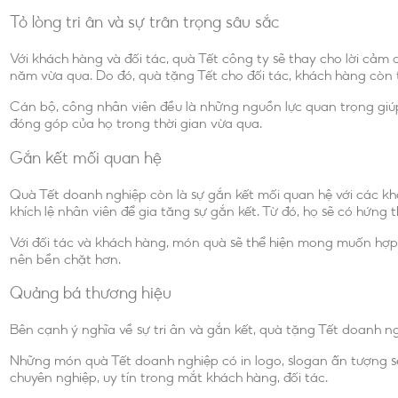
Tỏ lòng tri ân và sự trân trọng sâu sắc
Với khách hàng và đối tác, quà Tết công ty sẽ thay cho lời cảm
năm vừa qua. Do đó, quà tặng Tết cho đối tác, khách hàng còn t
Cán bộ, công nhân viên đều là những nguồn lực quan trọng giúp
đóng góp của họ trong thời gian vừa qua.
Gắn kết mối quan hệ
Quà Tết doanh nghiệp còn là sự gắn kết mối quan hệ với các khá
khích lệ nhân viên để gia tăng sự gắn kết. Từ đó, họ sẽ có hứn
Với đối tác và khách hàng, món quà sẽ thể hiện mong muốn hợp t
nên bền chặt hơn.
Quảng bá thương hiệu
Bên cạnh ý nghĩa về sự tri ân và gắn kết, quà tặng Tết doanh ng
Những món quà Tết doanh nghiệp có in logo, slogan ấn tượng sẽ
chuyên nghiệp, uy tín trong mắt khách hàng, đối tác.