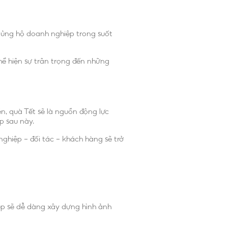
à ủng hộ doanh nghiệp trong suốt
hể hiện sự trân trọng đến những
n, quà Tết sẽ là nguồn động lực
p sau này.
ghiệp – đối tác – khách hàng sẽ trở
ệp sẽ dễ dàng xây dựng hình ảnh