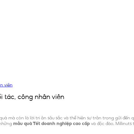
n viên
i tác, công nhân viên
à mà còn là lời tri ân sâu sắc và thể hiện sự trân trọng gửi đến q
 những
mẫu quà Tết doanh nghiệp cao cấp
và độc đáo, Millinut