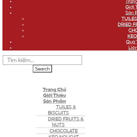
Tran
Giới 
Sản 
TUILES
DRIED F
CH
KẸO
Quà 
Liê
Search
Trang Chủ
Giới Thiệu
Sản Phẩm
TUILES &
BISCUITS
DRIED FRUITS &
NUTS
CHOCOLATE
KẸO NOUGAT