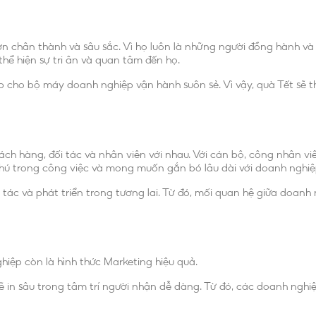
 ơn chân thành và sâu sắc. Vì họ luôn là những người đồng hành v
hể hiện sự tri ân và quan tâm đến họ.
 cho bộ máy doanh nghiệp vận hành suôn sẻ. Vì vậy, quà Tết sẽ t
ch hàng, đối tác và nhân viên với nhau. Với cán bộ, công nhân viê
g thú trong công việc và mong muốn gắn bó lâu dài với doanh nghiệ
ác và phát triển trong tương lai. Từ đó, mối quan hệ giữa doanh n
hiệp còn là hình thức Marketing hiệu quả.
 in sâu trong tâm trí người nhận dễ dàng. Từ đó, các doanh nghi