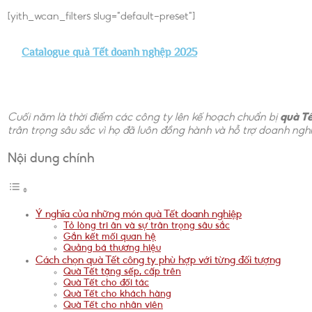
[yith_wcan_filters slug=”default-preset”]
Catalogue quà Tết doanh nghệp 2025
Cuối năm là thời điểm các công ty lên kế hoạch chuẩn bị
quà T
trân trọng sâu sắc vì họ đã luôn đồng hành và hỗ trợ doanh ng
Nội dung chính
Ý nghĩa của những món quà Tết doanh nghiệp
Tỏ lòng tri ân và sự trân trọng sâu sắc
Gắn kết mối quan hệ
Quảng bá thương hiệu
Cách chọn quà Tết công ty phù hợp với từng đối tượng
Quà Tết tặng sếp, cấp trên
Quà Tết cho đối tác
Quà Tết cho khách hàng
Quà Tết cho nhân viên