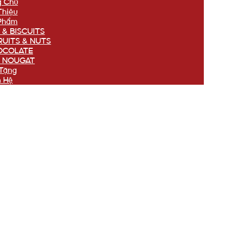
g Chủ
Thiệu
Phẩm
 & BISCUITS
RUITS & NUTS
OCOLATE
 NOUGAT
Tặng
n Hệ