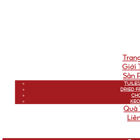
Tran
Giới 
Sản 
TUILES
DRIED F
CH
KẸO
Quà 
Liê
Menu