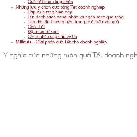
Quà Tết cho công nhân
Những lưu ý chọn quà tặng Tết doanh nghiệp
Hợp xu hướng hiện nay
Lên danh sách người nhận và ngân sách quà tặng
Tạo dấu ấn thương hiệu trong thiết kế món quà
Chúc Tết
Đặt mua từ sớm
Chọn nhà cung cấp uy tín
Millinuts – Giải pháp quà Tết cho doanh nghiệp
Ý nghĩa của những món quà Tết doanh ngh