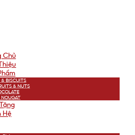
g Chủ
Thiệu
Phẩm
 & BISCUITS
RUITS & NUTS
OCOLATE
 NOUGAT
Tặng
n Hệ