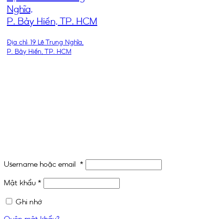
Nghĩa,
P. Bảy Hiền, TP. HCM
Địa chỉ: 19 Lê Trung Nghĩa,
P. Bảy Hiền, TP. HCM
THEO DÕI CHÚNG TÔI
Username hoặc email
*
Mật khẩu
*
Ghi nhớ
Quên mật khẩu?