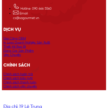
Hotline: 090 666 5560
Email:
cs@sagourmet.vn
DỊCH VỤ
Gia Công OEM
In Logo Doanh Nghiệp Sản Xuất
Thiết Kế Bao Bì
Đóng Gói Sản Phẩm
Vận Chuyển
CHÍNH SÁCH
Chính sách hoàn trả
Chính sách bảo mật
Chính sách thanh toán
Chính sách vận chuyển
ĐỊA CHỈ
Địa chỉ: 19 Lê Trung