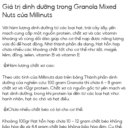
Giá trị dinh dưỡng trong Granola Mixed
Nuts của Millinuts
Với hàm lượng dinh dưỡng từ các loại hạt, trái cây sấy, yến
mạch cung cấp một nguồn protein, chất xơ và các vitamin
khoáng vô cùng dồi dào giúp cho cơ thể nạp được năng lượng
vừa đủ để hoạt động. Nhờ thành phần đa dạng, Hạt hỗn hợp
chứa nhiều các khoáng chất tốt cho cơ thể như sắt, magiê,
kẽm, đồng, selen, vitamin B và vitamin E
👍Hàm lượng chất xơ cao:
Theo ước tính của Millinuts dựa trên bảng Thành phần dinh
dưỡng của nghiên cứu: 100 gram Granola thì chứa 6 – 8 gram
chất xơ và >12gr protein. Chất xơ có nguồn gốc từ yến mạch và
hạt dinh dưỡng, trong khi protein lại đến từ các loại hạt như:
hạnh nhân, hạt óc chó và hạt điều.
👍Chứa nhiều chất béo có lợi cho cơ thể:
Khoảng 100gr Hạt hỗn hợp chứa 10 – 12 gram chất béo không
bão hòa đa và 4.4 gram chất béo không bão hòa đơn. Cụ thể,