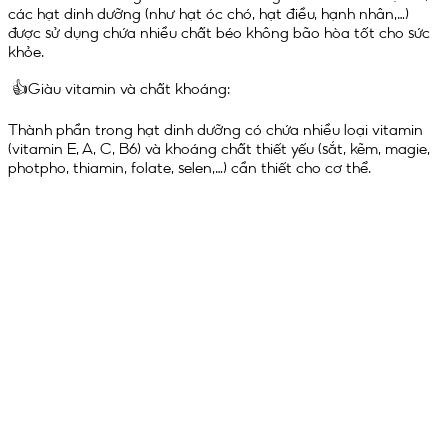
các hạt dinh dưỡng (như hạt óc chó, hạt điều, hạnh nhân,…)
được sử dụng chứa nhiều chất béo không bão hòa tốt cho sức
khỏe.
👍Giàu vitamin và chất khoáng:
Thành phần trong hạt dinh dưỡng có chứa nhiều loại vitamin
(vitamin E, A, C, B6) và khoáng chất thiết yếu (sắt, kẽm, magie,
photpho, thiamin, folate, selen,…) cần thiết cho cơ thể.