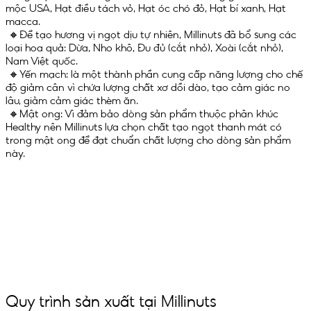
mộc USA, Hạt điều tách vỏ, Hạt óc chó đỏ, Hạt bí xanh, Hạt
macca.
🔸Để tạo hương vị ngọt dịu tự nhiên, Millinuts đã bổ sung các
loại hoa quả: Dừa, Nho khô, Đu đủ (cắt nhỏ), Xoài (cắt nhỏ),
Nam Việt quốc.
🔸Yến mạch: là một thành phần cung cấp năng lượng cho chế
độ giảm cân vì chứa lượng chất xơ dồi dào, tạo cảm giác no
lâu, giảm cảm giác thèm ăn.
🔸Mật ong: Vì đảm bảo dòng sản phẩm thuộc phân khúc
Healthy nên Millinuts lựa chọn chất tạo ngọt thanh mát có
trong mật ong để đạt chuẩn chất lượng cho dòng sản phẩm
này.
Quy trình sản xuất tại Millinuts