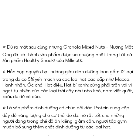
⭐️ Dù ra mắt sau cùng nhưng Granola Mixed Nuts – Nướng Mật
Ong đã trở thành sản phẩm được ưa chuộng nhất trong tất cả
sản phẩm Healthy Snacks của Millinuts.
⭐️ Hỗn hợp nguyên hạt nướng giàu dinh dưỡng, bao gồm 12 loại
trong đó có 5% yến mạch và các loại hạt cao cấp như Macca,
Hạnh nhân, Óc chó, Hạt điều, Hạt bí xanh; cùng phối trộn với vị
ngọt tự nhiên của các loại trái cây như nho khô, nam việt quất,
xoài, đu đủ và dừa.
⭐️ Là sản phẩm dinh dưỡng có chứa dồi dào Protein cung cấp
đầy đủ năng lượng cho cơ thể, do đó, nó rất tốt cho những
người đang trong chế độ ăn kiêng, giảm cân, người tập gym,
muốn bổ sung thêm chất dinh dưỡng từ các loại hạt.