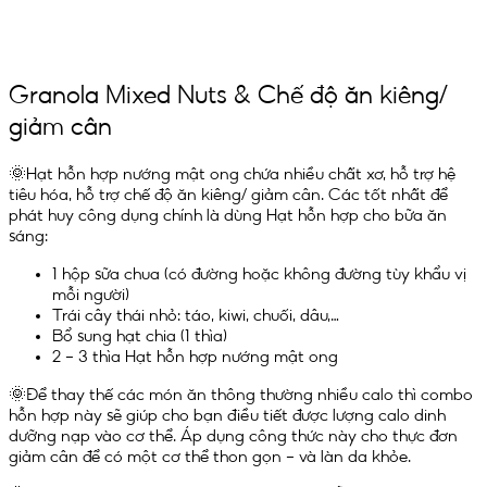
Granola Mixed Nuts & Chế độ ăn kiêng/
giảm cân
🌞Hạt hỗn hợp nướng mật ong chứa nhiều chất xơ, hỗ trợ hệ
tiêu hóa, hỗ trợ chế độ ăn kiêng/ giảm cân.
Các tốt nhất để
phát huy công dụng chính là dùng Hạt hỗn hợp cho bữa ăn
sáng:
1 hộp sữa chua (có đường hoặc không đường tùy khẩu vị
mỗi người)
Trái cây thái nhỏ: táo, kiwi, chuối, dâu,…
Bổ sung hạt chia (1 thìa)
2 – 3 thìa Hạt hỗn hợp nướng mật ong
🌞Để thay thế các món ăn thông thường nhiều calo thì combo
hỗn hợp này sẽ giúp cho bạn điều tiết được lượng calo dinh
dưỡng nạp vào cơ thể. Áp dụng công thức này cho thực đơn
giảm cân để có một cơ thể thon gọn – và làn da khỏe.