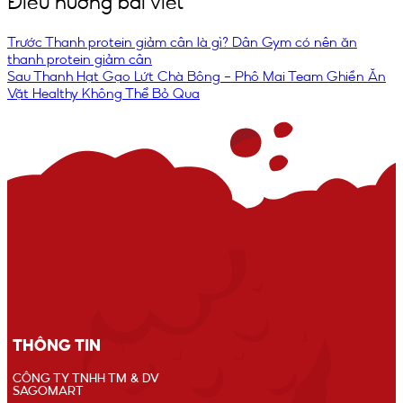
Điều hướng bài viết
Trước
Thanh protein giảm cân là gì? Dân Gym có nên ăn
thanh protein giảm cân
Sau
Thanh Hạt Gạo Lứt Chà Bông – Phô Mai Team Ghiền Ăn
Vặt Healthy Không Thể Bỏ Qua
THÔNG TIN
CÔNG TY TNHH TM & DV
SAGOMART