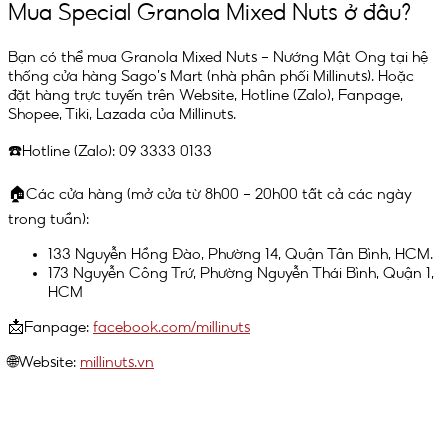
Mua Special Granola Mixed Nuts ở đâu?
Bạn có thể mua Granola Mixed Nuts – Nướng Mật Ong tại hệ
thống cửa hàng Sago’s Mart (nhà phân phối Millinuts). Hoặc
đặt hàng trực tuyến trên Website, Hotline (Zalo), Fanpage,
Shopee, Tiki, Lazada của Millinuts.
☎️Hotline (Zalo)
: 09 3333 0133
🏠Các cửa hàng
(mở cửa từ 8h00 – 20h00 tất cả các ngày
trong tuần):
133 Nguyễn Hồng Đào, Phường 14, Quận Tân Bình, HCM.
173 Nguyễn Công Trứ, Phường Nguyễn Thái Bình, Quận 1,
HCM
📩Fanpage:
facebook.com/millinuts
🌐Website:
millinuts.vn