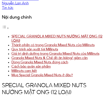
Nguyễn Lan Anh
Tin tức
Nội dung chính
SPECIAL GRANOLA MIXED NUTS NƯỚNG MẬT ONG (12
LOẠI)
Thành phần có trong Granola Mixed Nuts của Millinuts
Quy trình sản xuất tại Millinuts
Giá trị dinh dưỡng trong Granola Mixed Nuts của Millinuts
Granola Mixed Nuts & Chế độ ăn kiêng/ giảm cân
Dùng Granola Mixed Nuts đúng cách
Cách bảo quản sản phẩm
Millinuts cam kết
Mua Special Granola Mixed Nuts ở đâu?
SPECIAL GRANOLA MIXED NUTS
NƯỚNG MẬT ONG (12 LOẠI)