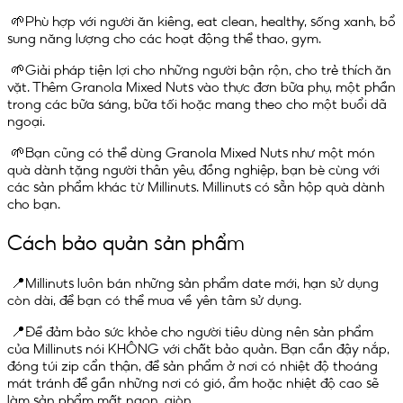
🌱Phù hợp với người ăn kiêng, eat clean, healthy, sống xanh, bổ
sung năng lượng cho các hoạt động thể thao, gym.
🌱Giải pháp tiện lợi cho những người bận rộn, cho trẻ thích ăn
vặt. Thêm Granola Mixed Nuts vào thực đơn bữa phụ, một phần
trong các bữa sáng, bữa tối hoặc mang theo cho một buổi dã
ngoại.
🌱Bạn cũng có thể dùng Granola Mixed Nuts như một món
quà dành tặng người thân yêu, đồng nghiệp, bạn bè cùng với
các sản phẩm khác từ Millinuts. Millinuts có sẵn hộp quà dành
cho bạn.
Cách bảo quản sản phẩm
📍Millinuts luôn bán những sản phẩm date mới, hạn sử dụng
còn dài, để bạn có thể mua về yên tâm sử dụng.
📍Để đảm bảo sức khỏe cho người tiêu dùng nên sản phẩm
của Millinuts nói KHÔNG với chất bảo quản. Bạn cần đậy nắp,
đóng túi zip cẩn thận, để sản phẩm ở nơi có nhiệt độ thoáng
mát tránh để gần những nơi có gió, ẩm hoặc nhiệt độ cao sẽ
làm sản phẩm mất ngon, giòn.