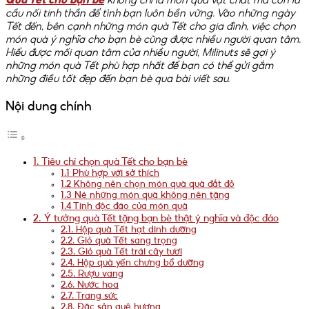
cầu nối tinh thần để tình bạn luôn bền vững. Vào những ngày
Tết đến, bên cạnh những món quà Tết cho gia đình, việc chọn
món quà ý nghĩa cho bạn bè cũng được nhiều người quan tâm.
Hiểu được mối quan tâm của nhiều người, Milinuts sẽ gợi ý
những món quà Tết phù hợp nhất để bạn có thể gửi gắm
những điều tốt đẹp đến bạn bè qua bài viết sau.
Nội dung chính
1. Tiêu chí chọn quà Tết cho bạn bè
1.1 Phù hợp với sở thích
1.2 Không nên chọn món quà quà đắt đỏ
1.3 Né những món quà không nên tặng
1.4 Tính độc đáo của món quà
2. Ý tưởng quà Tết tặng bạn bè thật ý nghĩa và độc đáo
2.1. Hộp quà Tết hạt dinh dưỡng
2.2. Giỏ quà Tết sang trọng
2.3. Giỏ quà Tết trái cây tươi
2.4. Hộp quà yến chưng bổ dưỡng
2.5. Rượu vang
2.6. Nước hoa
2.7. Trang sức
2.8. Đặc sản quê hương