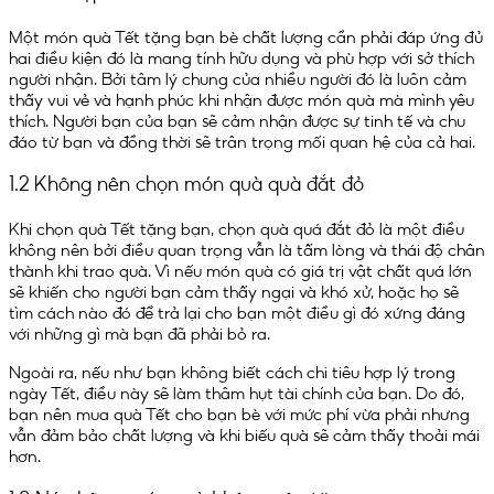
Một món quà Tết tặng bạn bè chất lượng cần phải đáp ứng đủ
hai điều kiện đó là mang tính hữu dụng và phù hợp với sở thích
người nhận. Bởi tâm lý chung của nhiều người đó là luôn cảm
thấy vui vẻ và hạnh phúc khi nhận được món quà mà mình yêu
thích. Người bạn của bạn sẽ cảm nhận được sự tinh tế và chu
đáo từ bạn và đồng thời sẽ trân trọng mối quan hệ của cả hai.
1.2 Không nên chọn món quà quà đắt đỏ
Khi chọn quà Tết tặng bạn, chọn quà quá đắt đỏ là một điều
không nên bởi điều quan trọng vẫn là tấm lòng và thái độ chân
thành khi trao quà. Vì nếu món quà có giá trị vật chất quá lớn
sẽ khiến cho người bạn cảm thấy ngại và khó xử, hoặc họ sẽ
tìm cách nào đó để trả lại cho bạn một điều gì đó xứng đáng
với những gì mà bạn đã phải bỏ ra.
Ngoài ra, nếu như bạn không biết cách chi tiêu hợp lý trong
ngày Tết, điều này sẽ làm thâm hụt tài chính của bạn. Do đó,
bạn nên mua quà Tết cho bạn bè với mức phí vừa phải nhưng
vẫn đảm bảo chất lượng và khi biếu quà sẽ cảm thấy thoải mái
hơn.