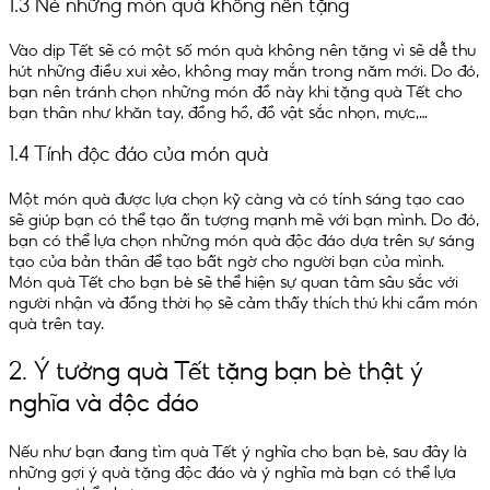
1.3 Né những món quà không nên tặng
Vào dịp Tết sẽ có một số món quà không nên tặng vì sẽ dễ thu
hút những điều xui xẻo, không may mắn trong năm mới. Do đó,
bạn nên tránh chọn những món đồ này khi tặng quà Tết cho
bạn thân như khăn tay, đồng hồ, đồ vật sắc nhọn, mực,…
1.4 Tính độc đáo của món quà
Một món quà được lựa chọn kỹ càng và có tính sáng tạo cao
sẽ giúp bạn có thể tạo ấn tượng mạnh mẽ với bạn mình. Do đó,
bạn có thể lựa chọn những món quà độc đáo dựa trên sự sáng
tạo của bản thân để tạo bất ngờ cho người bạn của mình.
Món quà Tết cho bạn bè sẽ thể hiện sự quan tâm sâu sắc với
người nhận và đồng thời họ sẽ cảm thấy thích thú khi cầm món
quà trên tay.
2. Ý tưởng quà Tết tặng bạn bè thật ý
nghĩa và độc đáo
Nếu như bạn đang tìm quà Tết ý nghĩa cho bạn bè, sau đây là
những gợi ý quà tặng độc đáo và ý nghĩa mà bạn có thể lựa