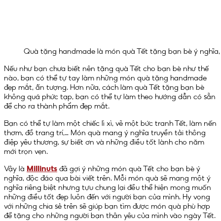
Quà tặng handmade là món quà Tết tặng bạn bè ý nghĩa, c
Nếu như bạn chưa biết nên tặng quà Tết cho bạn bè như thế
nào, bạn có thể tự tay làm những món quà tặng handmade
đẹp mắt, ấn tượng. Hơn nữa, cách làm quà Tết tặng bạn bè
không quá phức tạp, bạn có thể tự làm theo hướng dẫn có sẵn
để cho ra thành phẩm đẹp mắt.
Bạn có thể tự làm một chiếc lì xì, vẽ một bức tranh Tết, làm nến
thơm, đồ trang trí,… Món quà mang ý nghĩa truyền tải thông
điệp yêu thương, sự biết ơn và những điều tốt lành cho năm
mới trọn vẹn.
Vậy là
Millinuts
đã gợi ý những món quà Tết cho bạn bè ý
nghĩa, độc đáo qua bài viết trên. Mỗi món quà sẽ mang một ý
nghĩa riêng biệt nhưng tựu chung lại đều thể hiện mong muốn
những điều tốt đẹp luôn đến với người bạn của mình. Hy vọng
với những chia sẻ trên sẽ giúp bạn tìm được món quà phù hợp
để tặng cho những người bạn thân yêu của mình vào ngày Tết.