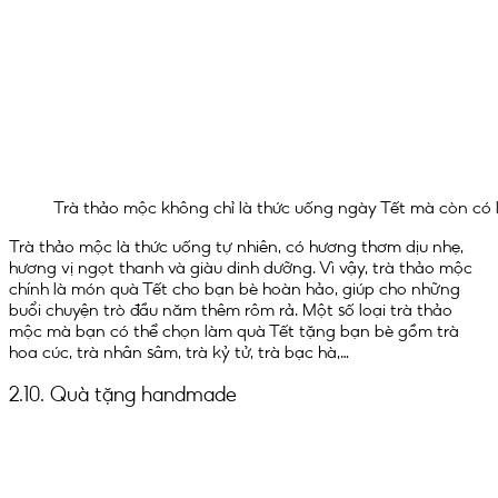
Trà thảo mộc không chỉ là thức uống ngày Tết mà còn có l
Trà thảo mộc là thức uống tự nhiên, có hương thơm dịu nhẹ,
hương vị ngọt thanh và giàu dinh dưỡng. Vì vậy, trà thảo mộc
chính là món quà Tết cho bạn bè hoàn hảo, giúp cho những
buổi chuyện trò đầu năm thêm rôm rả. Một số loại trà thảo
mộc mà bạn có thể chọn làm quà Tết tặng bạn bè gồm trà
hoa cúc, trà nhân sâm, trà kỷ tử, trà bạc hà,…
2.10. Quà tặng handmade