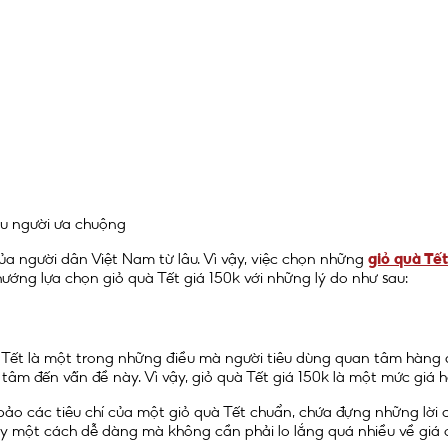
ều người ưa chuộng
ủa người dân Việt Nam từ lâu. Vì vậy, việc chọn những
giỏ quà Tết
hướng lựa chọn giỏ quà Tết giá 150k với những lý do như sau:
à Tết là một trong những điều mà người tiêu dùng quan tâm hàng đầ
tâm đến vấn đề này. Vì vậy, giỏ quà Tết giá 150k là một mức giá h
ảo các tiêu chí của một giỏ quà Tết chuẩn, chứa đựng những lời c
ày một cách dễ dàng mà không cần phải lo lắng quá nhiều về giá 