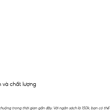
n và chất lượng
uộng trong thời gian gần đây. Với ngân sách là 150k, bạn có thể 