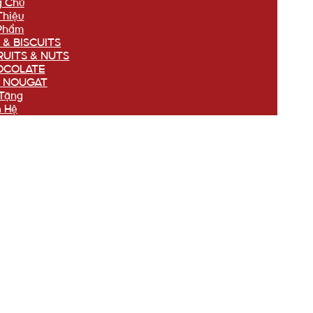
g Chủ
Thiệu
Phẩm
 & BISCUITS
RUITS & NUTS
OCOLATE
 NOUGAT
Tặng
n Hệ