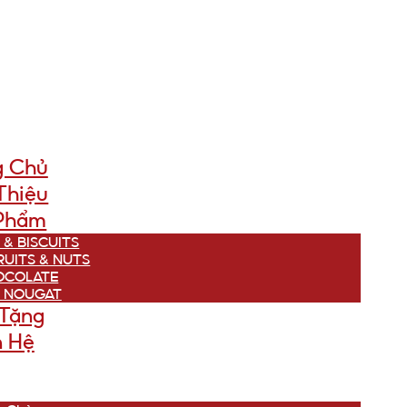
g Chủ
Thiệu
Phẩm
 & BISCUITS
RUITS & NUTS
OCOLATE
 NOUGAT
Tặng
n Hệ