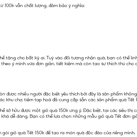
từ 100k vẫn chất lượng, đảm bảo ý nghĩa:
ể tặng cho bất kỳ ai. Tuỳ vào đối tượng nhận quà, bạn có thể li
0k theo ý mình vừa đơn giản, tiết kiệm mà còn tạo sự thích thú ch
n được nhiều người đặc biệt yêu thích bởi đây là sản phẩm không
ị, các khu chợ, tiệm tạp hoá đã cung cấp sẵn các sản phẩm quà Tết
hể sở hữu được một giỏ quà 150k ưng ý. Đặc biệt, tại các siêu th
khá dễ dàng. Bạn có thể lựa chọn những mẫu giỏ quà Tết đơn giản 
ch gói giỏ quà Tết 150k để tạo ra món quà độc đáo của riêng mình.