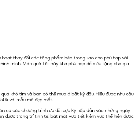
nh hoạt thay đổi các tặng phẩm bên trong sao cho phù hợp với
o chính mình. Món quà Tết này khá phù hợp để biếu tặng cho gia
 quá khó tìm và bạn có thể mua ở bất kỳ đâu. Hiểu được nhu cầu
 150k với mẫu mã đẹp mắt.
ị còn có các chương trình ưu đãi cực kỳ hấp dẫn vào những ngày
được trang trí tinh tế, bắt mắt vừa tiết kiệm vừa thể hiện được