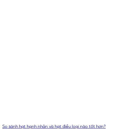
So sánh hạt hạnh nhân và hạt điều loại nào tốt hơn?