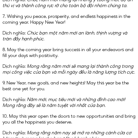
thú vị và thành công rực rỡ cho toàn bộ đội nhóm chúng ta.
7. Wishing you peace, prosperity, and endless happiness in the
coming year. Happy New Year!
Dịch nghĩa:
Chúc bạn một năm mới an lành, thịnh vượng và
tràn đầy hạnh phúc.
8. May the coming year bring success in all your endeavors and
fill your days with positivity.
Dịch nghĩa:
Mong rằng năm mới sẽ mang lại thành công trong
mọi công việc của bạn và mỗi ngày đều là năng lượng tích cực.
9. New Year, new goals, and new heights! May this year be the
best one yet for you.
Dịch nghĩa:
Năm mới, mục tiêu mới và những đỉnh cao mới!
Mong rằng đây sẽ là năm tuyệt vời nhất của bạn.
10. May this year open the doors to new opportunities and bring
you all the happiness you deserve.
Dịch nghĩa:
Mong rằng năm nay sẽ mở ra những cánh cửa cơ