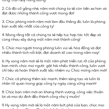
2. Cả đội cố gắng nhé, năm mới chúng ta sẽ còn tiến xa hơn và
đạt được những thành công vượt mong đợi!
3. Chúc phòng mình năm mới làm đâu thắng đó, luôn là phòng
ban xuất sắc nhất của công ty!
4. Mong rằng tất cả chúng ta sẽ tiếp tục hợp tác tốt đẹp và
cùng nhau xây dựng một năm mới thành công!
5. Chúc mọi người trong phòng luôn vui vẻ, hòa đồng và đạt
nhiều thành tích nổi bật, đạt doanh số cao trong năm nay!
6. Hy vọng năm mới sẽ là một năm phát triển rực rỡ của phòng
ban mình, chúc mọi người gặt hái nhiều thành công, luôn vượt
chỉ tiêu và hoàn thành xuất sắc nhiệm vụ. Chúc mừng năm mới!
7. Chúc cả phòng thêm sức mạnh, thêm sáng tạo và luôn là
nhân tố quan trọng giúp công ty ngày càng vững mạnh!
8. Chúc bạn năm mới an khang thịnh vượng, công việc thuận
lợi và mọi dự định đều thành công như ý muốn!
9. Hy vọng năm mới sẽ là một năm bứt phá của bạn, chúc mọi