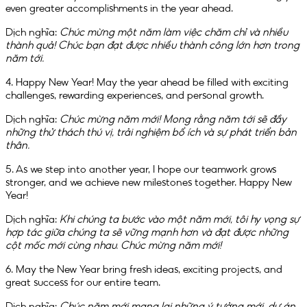
even greater accomplishments in the year ahead.
Dịch nghĩa:
Chúc mừng một năm làm việc chăm chỉ và nhiều
thành quả! Chúc bạn đạt được nhiều thành công lớn hơn trong
năm tới.
4. Happy New Year! May the year ahead be filled with exciting
challenges, rewarding experiences, and personal growth.
Dịch nghĩa:
Chúc mừng năm mới! Mong rằng năm tới sẽ đầy
những thử thách thú vị, trải nghiệm bổ ích và sự phát triển bản
thân.
5. As we step into another year, I hope our teamwork grows
stronger, and we achieve new milestones together. Happy New
Year!
Dịch nghĩa:
Khi chúng ta bước vào một năm mới, tôi hy vọng sự
hợp tác giữa chúng ta sẽ vững mạnh hơn và đạt được những
cột mốc mới cùng nhau. Chúc mừng năm mới!
6. May the New Year bring fresh ideas, exciting projects, and
great success for our entire team.
Dịch nghĩa:
Chúc năm mới mang lại những ý tưởng mới, dự án