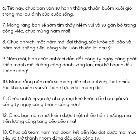
6. Tết này, chúc bạn vạn sự hanh thông, thuận buồm xuôi gió
trong mọi dự định của cuộc sống.
7. Mong rằng bạn sẽ sớm tìm thấy niềm vui và sự gắn bó trong
công việc, chúc mừng năm mới!
8. Chúc anh/chị một năm mới đại thắng, sức khỏe dồi dào và
năm mới thăng tiến, công việc luôn thuận lợi như ý!
9. Năm mới, kính chúc anh/chị dẫn dắt công ty ngày càng phát
triển mạnh mẽ, đường công danh sáng lạn, mọi kế hoạch đều
thành công!
10. Mong rằng năm mới sẽ mang đến cho anh/chị thật nhiều
sức khỏe, niềm vui và thành tựu vượt mong đợi!
11. Chúc anh/chị vạn sự như ý, mọi khó khăn đều hóa giải và
công ty ngày càng thành công hơn!
12. Chúc bạn năm mới kiếm được thật nhiều tiền thưởng, mà
tiền lương cũng tăng đều đều nha!
13. Chúc cả team năm mới đoàn kết bền lâu, đạt được mọi mục
tiêu và trở thành nhóm đứng đầu của công ty.