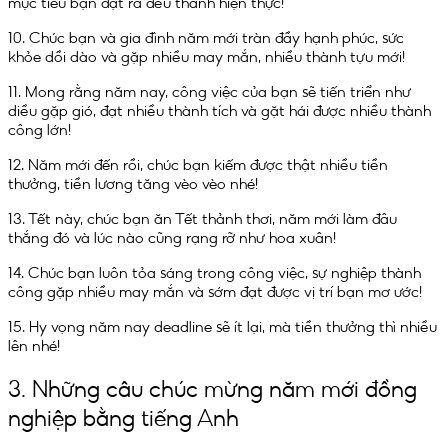
mục tiêu bạn đặt ra đều thành hiện thực!
10. Chúc bạn và gia đình năm mới tràn đầy hạnh phúc, sức
khỏe dồi dào và gặp nhiều may mắn, nhiều thành tựu mới!
11. Mong rằng năm nay, công việc của bạn sẽ tiến triển như
diều gặp gió, đạt nhiều thành tích và gặt hái được nhiều thành
công lớn!
12. Năm mới đến rồi, chúc bạn kiếm được thật nhiều tiền
thưởng, tiền lương tăng vèo vèo nhé!
13. Tết này, chúc bạn ăn Tết thảnh thơi, năm mới làm đâu
thắng đó và lúc nào cũng rạng rỡ như hoa xuân!
14. Chúc bạn luôn tỏa sáng trong công việc, sự nghiệp thành
công gặp nhiều may mắn và sớm đạt được vị trí bạn mơ ước!
15. Hy vọng năm nay deadline sẽ ít lại, mà tiền thưởng thì nhiều
lên nhé!
3. Những câu chúc mừng năm mới đồng
nghiệp bằng tiếng Anh