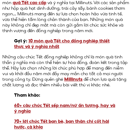
món
quà Tết cao cấp
và ý nghĩa tại Millinuts. Với các sản phẩm
như hộp quà hạt dinh dưỡng, trái cây sấy, bánh cookies thơm
ngon,… Millinuts mang đến sự lựa chọn hoàn hảo vừa tinh tế,
vừa thể hiện tấm lòng chân thành của bạn. Những món quà
này không chỉ đẹp mắt mà còn gửi gắm lời chúc sức khỏe và
thịnh vượng đến đồng nghiệp trong năm mới.
Gợi ý:
10 món quà Tết cho đồng nghiệp thiết
thực và ý nghĩa nhất
Những câu chúc Tết đồng nghiệp không chỉ là món quà tinh
thần ý nghĩa mà còn thể hiện sự hòa đồng, đoàn kết trong tập
thể. Hãy lựa chọn những lời chúc phù hợp để mang đến niềm
vui và khởi đầu năm mới đầy may mắn cho tất cả mọi người
trong công ty. Đừng quên ghé
Millinuts
để chọn lựa quà tặng
chất lượng và đọc thêm nhiều bài viết thú vị khác nhé.
Tham khảo:
60+ câu chúc Tết sếp nam/nữ ấn tượng, hay và
ý nghĩa
70+ lời chúc Tết bạn bè, bạn thân chí cốt hài
hước, cà khịa