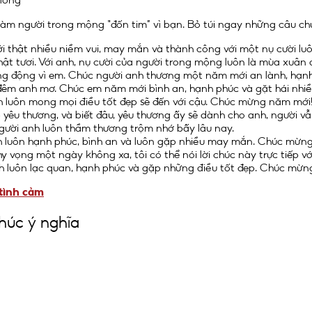
àm người trong mộng “đốn tim” vì bạn. Bỏ túi ngay những câu chú
thật nhiều niềm vui, may mắn và thành công với một nụ cười luô
hật tươi. Với anh, nụ cười của người trong mộng luôn là mùa xuâ
g động vì em. Chúc người anh thương một năm mới an lành, hạnh
 đêm anh mơ. Chúc em năm mới bình an, hạnh phúc và gặt hái nhi
nh luôn mong mọi điều tốt đẹp sẽ đến với cậu. Chúc mừng năm mới
êu thương, và biết đâu, yêu thương ấy sẽ dành cho anh, người v
người anh luôn thầm thương trộm nhớ bấy lâu nay.
ch luôn hạnh phúc, bình an và luôn gặp nhiều may mắn. Chúc mừn
y vọng một ngày không xa, tôi có thể nói lời chúc này trực tiếp vớ
h luôn lạc quan, hạnh phúc và gặp những điều tốt đẹp. Chúc mừ
 tình cảm
chúc ý nghĩa