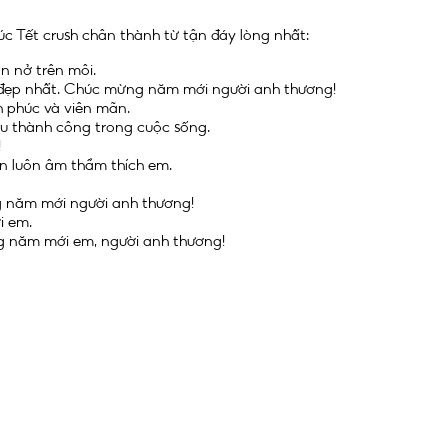
c Tết crush chân thành từ tận đáy lòng nhất:
n nở trên môi.
n đẹp nhất. Chúc mừng năm mới người anh thương!
 phúc và viên mãn.
ều thành công trong cuộc sống.
!
ẫn luôn âm thầm thích em.
g năm mới người anh thương!
i em.
ng năm mới em, người anh thương!