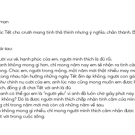
g mạn
 Tết cho crush mang tính thả thính nhưng ý nghĩa, chân thành. Bở
i sau:
ời vui vẻ, hạnh phúc của em, người mình thích là đủ rồi.
anh không mong gì hơn, chỉ mong năm nay em sẽ nhận ra tình cả
 lòng. Chúc em, người trong mộng, một năm mới thật nhiều may m
cùng nhau tận hưởng những ngày Tết ấm áp không, người con gá
hư chính nụ cười của em, anh lúc nào cũng mong muốn em được 
h, đồng ý đi chơi Tết với anh là đủ.
có thể gọi em là “người yêu” vì anh đã luôn chờ giây phút này t
gì không? Đó là được người mình thích chấp nhận tình cảm của mìn
ông chỉ trong năm mới mà còn cả những năm về sau.
anh không mong gì nhiều, chỉ mong người mình thích cảm nhận đượ
t vời trong cuộc sống.