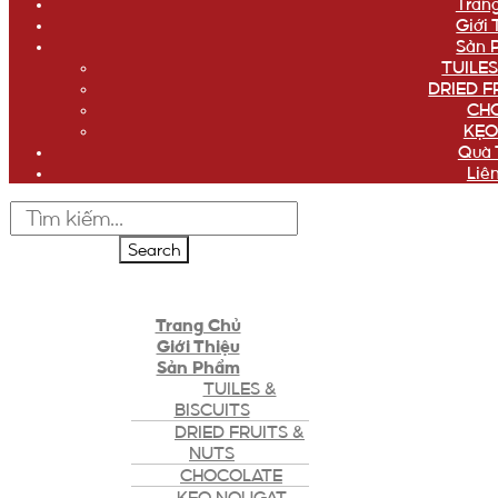
Tran
Giới 
Sản 
TUILES
DRIED F
CH
KẸO
Quà 
Liê
Search
Trang Chủ
Giới Thiệu
Sản Phẩm
TUILES &
BISCUITS
DRIED FRUITS &
NUTS
CHOCOLATE
KẸO NOUGAT