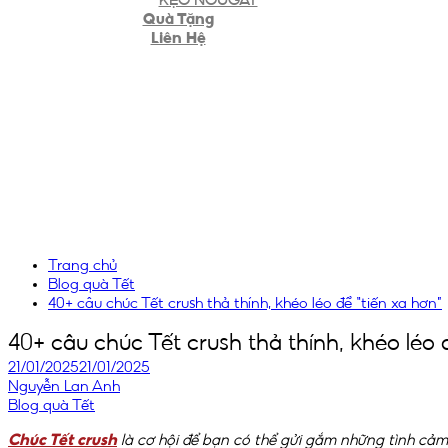
Quà Tặng
Liên Hệ
Trang chủ
Blog quà Tết
40+ câu chúc Tết crush thả thính, khéo léo để “tiến xa hơn”
40+ câu chúc Tết crush thả thính, khéo léo 
21/01/2025
21/01/2025
Nguyễn Lan Anh
Blog quà Tết
Chúc Tết crush
là cơ hội để bạn có thể gửi gắm những tình cả