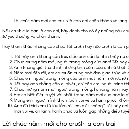
Lời chúc năm mới cho crush là con gái chân thành và lãn
Nếu crush của bạn là con gái, hãy dành cho cô ấy những câu chúc
sự yêu thương và chân thành.
Hãy tham khảo những câu chúc Tết crush hay nếu crush là con gá
Tết này anh không cần lì xì, điều anh cần là nhìn thấy nụ cư
Chúc mừng năm mới, người trong mộng của anh! Tết này 
Anh không giỏi thả thính nhưng tình cảm của anh là thật
Năm mới đến rồi, em có muốn cùng anh đón giao thừa và 
Chúc em, người trong mộng của anh một năm mới rực rỡ n
Tết này anh chẳng cần gì nhiều, chỉ cần em, người mình thíc
Chúc mừng năm mới người trong mộng, hy vọng năm nay anh 
Em có biết điều tuyệt vời nhất trong năm mới của anh là 
Mong em, người mình thích, luôn vui vẻ và hạnh phúc, kh
Anh đã thích em từ lâu lắm rồi, em biết không? Tết này 
mới vui vẻ, an lành, hạnh phúc và luôn gặp những điều tuyệ
Lời chúc năm mới cho crush là con trai