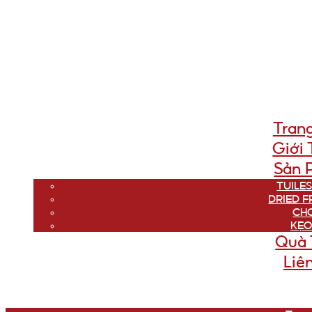
Tran
Giới 
Sản 
TUILES
DRIED F
CH
KẸO
Quà 
Liê
Menu