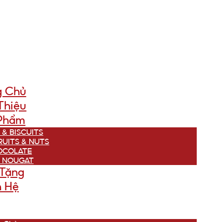
g Chủ
Thiệu
Phẩm
 & BISCUITS
RUITS & NUTS
OCOLATE
 NOUGAT
Tặng
n Hệ