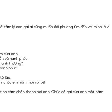
i tâm lý con gái ai cũng muốn đối phương tìm đến với mình là vì
m của anh.
ắn và hạnh phúc.
i anh thương?
hạnh phúc.
ừ lâu.
h, chúc em năm mới vui vẻ!
c tình cảm chân thành nơi anh. Chúc cô gái của anh một năm