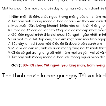
Một lời chúc năm mới cho crush đầy lãng mạn và chân thành sẽ l
Năm mới Tết đến, chúc người trong mộng của anh năm mới 
Tết này anh chẳng mong gì hơn ngoài việc thấy em cười t
Mùa xuân đến, không khoảnh khắc nào anh thôi không run
Em là người con gái anh thương, là giấc mơ đẹp nhất mỗi
Gửi đến người mình thích lời chúc Tết ngọt ngào nhất, mì
Lại một mùa Tết sắp đến, chúc em một năm mới tràn ngập y
Tết này, anh chỉ ước một điều đó là được ở bên cạnh em, 
Mùa xuân đến rồi, anh chỉ luôn mong rằng người mình thí
Chúc cô gái trong lòng tôi một năm mới an yên, vui vẻ và h
Tết này anh không mong gì hơn, chỉ mong người mình thíc
Gợi ý:
80+ lời chúc Tết người yêu lãng mạn, hâm nóng
Thả thính crush là con gái ngày Tết với lời 