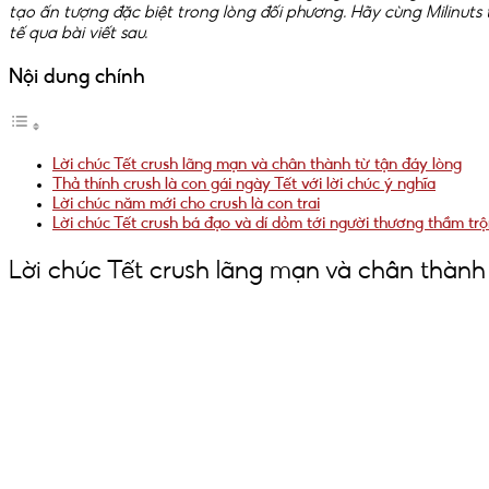
tạo ấn tượng đặc biệt trong lòng đối phương. Hãy cùng Milinuts 
tế qua bài viết sau.
Nội dung chính
Lời chúc Tết crush lãng mạn và chân thành từ tận đáy lòng
Thả thính crush là con gái ngày Tết với lời chúc ý nghĩa
Lời chúc năm mới cho crush là con trai
Lời chúc Tết crush bá đạo và dí dỏm tới người thương thầm tr
Lời chúc Tết crush lãng mạn và chân thành 