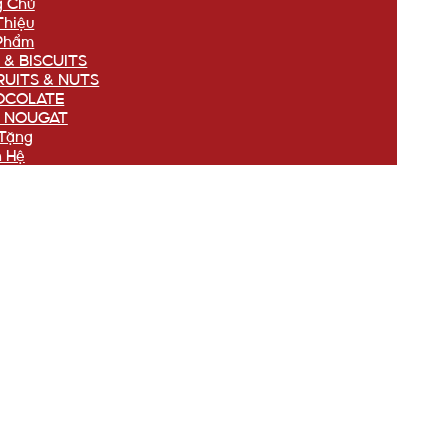
g Chủ
Thiệu
Phẩm
 & BISCUITS
RUITS & NUTS
OCOLATE
 NOUGAT
Tặng
n Hệ