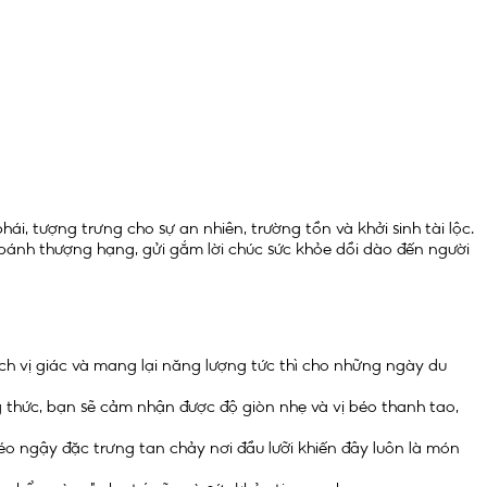
 tượng trưng cho sự an nhiên, trường tồn và khởi sinh tài lộc.
 bánh thượng hạng, gửi gắm lời chúc sức khỏe dồi dào đến người
ích vị giác và mang lại năng lượng tức thì cho những ngày du
 thức, bạn sẽ cảm nhận được độ giòn nhẹ và vị béo thanh tao,
 ngậy đặc trưng tan chảy nơi đầu lưỡi khiến đây luôn là món