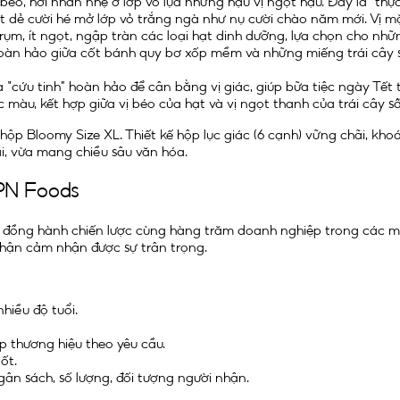
éo, hơi nhẫn nhẹ ở lớp vỏ lụa nhưng hậu vị ngọt hậu. Đây là “thự
t dẻ cười hé mở lớp vỏ trắng ngà như nụ cười chào năm mới. Vị m
ụm, ít ngọt, ngập tràn các loại hạt dinh dưỡng, lựa chọn cho nhữn
hoàn hảo giữa cốt bánh quy bơ xốp mềm và những miếng trái cây s
à “cứu tinh” hoàn hảo để cân bằng vị giác, giúp bữa tiệc ngày Tế
 màu, kết hợp giữa vị béo của hạt và vị ngọt thanh của trái cây s
hộp Bloomy Size XL. Thiết kế hộp lục giác (6 cạnh) vững chãi, kh
i, vừa mang chiều sâu văn hóa.
TPN Foods
vị đồng hành chiến lược cùng hàng trăm doanh nghiệp trong các m
 nhận cảm nhận được sự trân trọng.
hiều độ tuổi.
ệp thương hiệu theo yêu cầu.
ốt.
ân sách, số lượng, đối tượng người nhận.