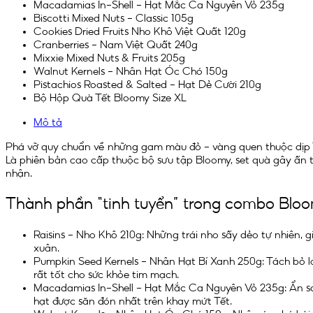
Macadamias In-Shell – Hạt Mắc Ca Nguyên Vỏ 235g
Biscotti Mixed Nuts – Classic 105g
Cookies Dried Fruits Nho Khô Việt Quất 120g
Cranberries – Nam Việt Quất 240g
Mixxie Mixed Nuts & Fruits 205g
Walnut Kernels – Nhân Hạt Óc Chó 150g
Pistachios Roasted & Salted – Hạt Dẻ Cười 210g
Bộ Hộp Quà Tết Bloomy Size XL
Mô tả
Phá vỡ quy chuẩn về những gam màu đỏ – vàng quen thuộc dịp Tết
Là phiên bản cao cấp thuộc bộ sưu tập Bloomy, set quà gây ấn t
nhận.
Thành phần “tinh tuyển” trong combo Blo
Raisins – Nho Khô 210g: Những trái nho sấy dẻo tự nhiên, 
xuân.
Pumpkin Seed Kernels – Nhân Hạt Bí Xanh 250g: Tách bỏ lớ
rất tốt cho sức khỏe tim mạch.
Macadamias In-Shell – Hạt Mắc Ca Nguyên Vỏ 235g: Ẩn sau
hạt được săn đón nhất trên khay mứt Tết.