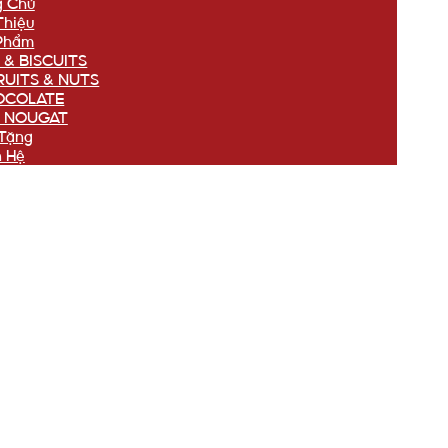
g Chủ
Thiệu
Phẩm
 & BISCUITS
RUITS & NUTS
OCOLATE
 NOUGAT
Tặng
n Hệ