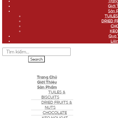
Tran
Giới 
Sản 
TUILES
DRIED F
CH
KẸO
Quà 
Liê
Search
Trang Chủ
Giới Thiệu
Sản Phẩm
TUILES &
BISCUITS
DRIED FRUITS &
NUTS
CHOCOLATE
KẸO NOUGAT