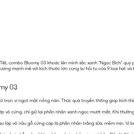
, combo Bloomy 03 khoác lên mình sắc xanh “Ngọc Bích” quý phái,
ượng mạnh mẽ với kích thước lớn cùng sự hội tụ của 9 loại hạt và
omy 03
giữ trọn vị ngọt mật nồng nàn. Thức quà truyền thống giúp kích th
p vỏ cứng, chỉ giữ lại phần nhân xanh ngọc mướt mắt. Khi thưởng
 lớp vỏ nâu gỗ cứng cáp là phần nhân trắng sữa, mềm mịn. Vị béo