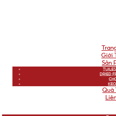
Tran
Giới 
Sản 
TUILES
DRIED F
CH
KẸO
Quà 
Liê
Menu