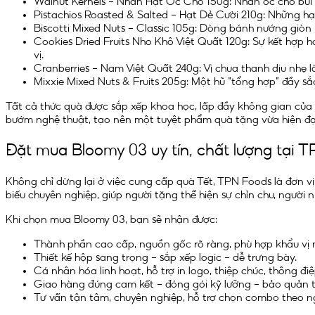
Walnut Kernels – Nhân Hạt Óc Chó 150g: Nhân óc chó bùi b
Pistachios Roasted & Salted – Hạt Dẻ Cười 210g: Những hạ
Biscotti Mixed Nuts – Classic 105g: Dòng bánh nướng giòn r
Cookies Dried Fruits Nho Khô Việt Quất 120g: Sự kết hợp 
vị.
Cranberries – Nam Việt Quất 240g: Vị chua thanh dịu nhẹ l
Mixxie Mixed Nuts & Fruits 205g: Một hũ “tổng hợp” đầy sắc
Tất cả thức quà được sắp xếp khoa học, lấp đầy không gian của 
bướm nghệ thuật, tạo nên một tuyệt phẩm quà tặng vừa hiện đạ
Đặt mua Bloomy 03 uy tín, chất lượng tại 
Không chỉ dừng lại ở việc cung cấp quà Tết, TPN Foods là đơn 
biếu chuyên nghiệp, giúp người tặng thể hiện sự chỉn chu, người
Khi chọn mua Bloomy 03, bạn sẽ nhận được:
Thành phần cao cấp, nguồn gốc rõ ràng, phù hợp khẩu vị n
Thiết kế hộp sang trọng – sắp xếp logic – dễ trưng bày.
Cá nhân hóa linh hoạt, hỗ trợ in logo, thiệp chúc, thông đi
Giao hàng đúng cam kết – đóng gói kỹ lưỡng – bảo quản t
Tư vấn tận tâm, chuyên nghiệp, hỗ trợ chọn combo theo ng