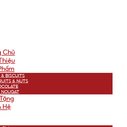
g Chủ
Thiệu
Phẩm
 & BISCUITS
RUITS & NUTS
OCOLATE
 NOUGAT
Tặng
n Hệ