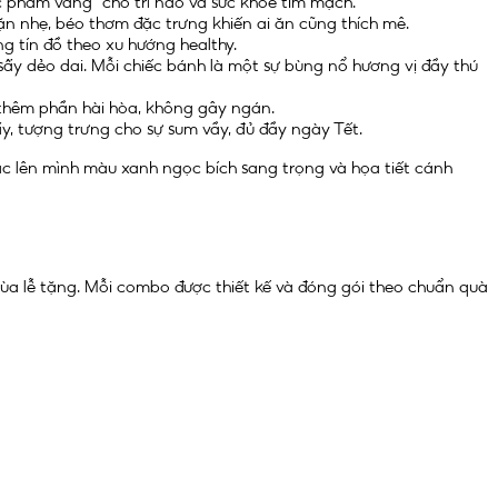
c phẩm vàng” cho trí não và sức khỏe tim mạch.
ặn nhẹ, béo thơm đặc trưng khiến ai ăn cũng thích mê.
g tín đồ theo xu hướng healthy.
ấy dẻo dai. Mỗi chiếc bánh là một sự bùng nổ hương vị đầy thú
t thêm phần hài hòa, không gây ngán.
ấy, tượng trưng cho sự sum vầy, đủ đầy ngày Tết.
oác lên mình màu xanh ngọc bích sang trọng và họa tiết cánh
ùa lễ tặng. Mỗi combo được thiết kế và đóng gói theo chuẩn quà