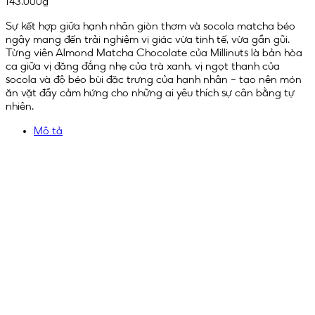
143.000
₫
Sự kết hợp giữa hạnh nhân giòn thơm và socola matcha béo
ngậy mang đến trải nghiệm vị giác vừa tinh tế, vừa gần gũi.
Từng viên Almond Matcha Chocolate của Millinuts là bản hòa
ca giữa vị đăng đắng nhẹ của trà xanh, vị ngọt thanh của
socola và độ béo bùi đặc trưng của hạnh nhân – tạo nên món
ăn vặt đầy cảm hứng cho những ai yêu thích sự cân bằng tự
nhiên.
Mô tả