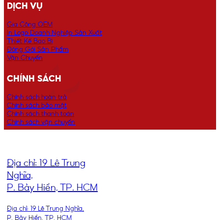
DỊCH VỤ
Gia Công OEM
In Logo Doanh Nghiệp Sản Xuất
Thiết Kế Bao Bì
Đóng Gói Sản Phẩm
Vận Chuyển
CHÍNH SÁCH
Chính sách hoàn trả
Chính sách bảo mật
Chính sách thanh toán
Chính sách vận chuyển
ĐỊA CHỈ
Địa chỉ: 19 Lê Trung
Nghĩa,
P. Bảy Hiền, TP. HCM
Địa chỉ: 19 Lê Trung Nghĩa,
P. Bảy Hiền, TP. HCM