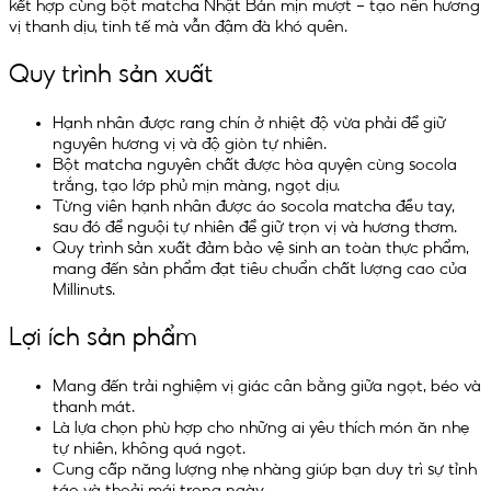
kết hợp cùng bột matcha Nhật Bản mịn mượt – tạo nên hương
vị thanh dịu, tinh tế mà vẫn đậm đà khó quên.
Quy trình sản xuất
Hạnh nhân được rang chín ở nhiệt độ vừa phải để giữ
nguyên hương vị và độ giòn tự nhiên.
Bột matcha nguyên chất được hòa quyện cùng socola
trắng, tạo lớp phủ mịn màng, ngọt dịu.
Từng viên hạnh nhân được áo socola matcha đều tay,
sau đó để nguội tự nhiên để giữ trọn vị và hương thơm.
Quy trình sản xuất đảm bảo vệ sinh an toàn thực phẩm,
mang đến sản phẩm đạt tiêu chuẩn chất lượng cao của
Millinuts.
Lợi ích sản phẩm
Mang đến trải nghiệm vị giác cân bằng giữa ngọt, béo và
thanh mát.
Là lựa chọn phù hợp cho những ai yêu thích món ăn nhẹ
tự nhiên, không quá ngọt.
Cung cấp năng lượng nhẹ nhàng giúp bạn duy trì sự tỉnh
táo và thoải mái trong ngày.