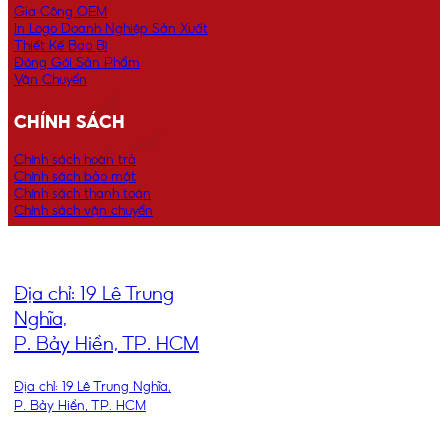
Gia Công OEM
In Logo Doanh Nghiệp Sản Xuất
Thiết Kế Bao Bì
Đóng Gói Sản Phẩm
Vận Chuyển
CHÍNH SÁCH
Chính sách hoàn trả
Chính sách bảo mật
Chính sách thanh toán
Chính sách vận chuyển
ĐỊA CHỈ
Địa chỉ: 19 Lê Trung
Nghĩa,
P. Bảy Hiền, TP. HCM
Địa chỉ: 19 Lê Trung Nghĩa,
P. Bảy Hiền, TP. HCM
THEO DÕI CHÚNG TÔI