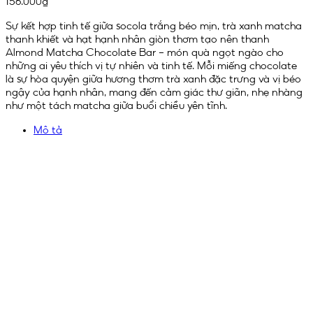
156.000
₫
Sự kết hợp tinh tế giữa socola trắng béo mịn, trà xanh matcha
thanh khiết và hạt hạnh nhân giòn thơm tạo nên thanh
Almond Matcha Chocolate Bar – món quà ngọt ngào cho
những ai yêu thích vị tự nhiên và tinh tế. Mỗi miếng chocolate
là sự hòa quyện giữa hương thơm trà xanh đặc trưng và vị béo
ngậy của hạnh nhân, mang đến cảm giác thư giãn, nhẹ nhàng
như một tách matcha giữa buổi chiều yên tĩnh.
Mô tả