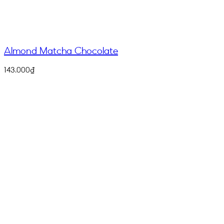
Almond Matcha Chocolate
143.000
₫