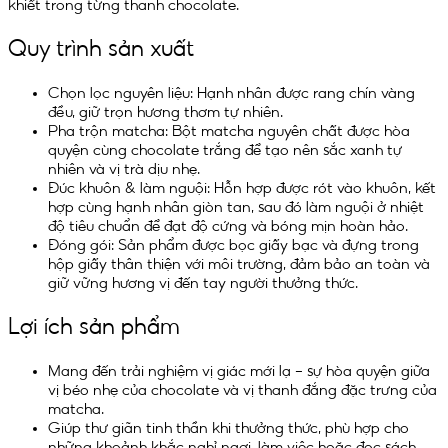
khiết trong từng thanh chocolate.
Quy trình sản xuất
Chọn lọc nguyên liệu: Hạnh nhân được rang chín vàng
đều, giữ trọn hương thơm tự nhiên.
Pha trộn matcha: Bột matcha nguyên chất được hòa
quyện cùng chocolate trắng để tạo nên sắc xanh tự
nhiên và vị trà dịu nhẹ.
Đúc khuôn & làm nguội: Hỗn hợp được rót vào khuôn, kết
hợp cùng hạnh nhân giòn tan, sau đó làm nguội ở nhiệt
độ tiêu chuẩn để đạt độ cứng và bóng mịn hoàn hảo.
Đóng gói: Sản phẩm được bọc giấy bạc và đựng trong
hộp giấy thân thiện với môi trường, đảm bảo an toàn và
giữ vững hương vị đến tay người thưởng thức.
Lợi ích sản phẩm
Mang đến trải nghiệm vị giác mới lạ – sự hòa quyện giữa
vị béo nhẹ của chocolate và vị thanh đắng đặc trưng của
matcha.
Giúp thư giãn tinh thần khi thưởng thức, phù hợp cho
những khoảnh khắc nghỉ ngơi, làm việc hoặc đọc sách.