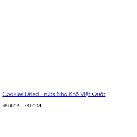
Cookies Dried Fruits Nho Khô Việt Quất
48.000
₫
–
78.000
₫