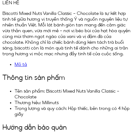
LIÊN HỆ
Biscotti Mixed Nuts Vanilla Classic – Chocolate là sự kết hợp
tinh tế giữa hương vị truyền thống Ý và nguồn nguyên liệu tự
nhiên thuần Việt. Mỗi lát bánh giòn tan mang đến cảm giác
vừa thân quen, vừa mới mẻ – nơi vị béo bùi của hạt hòa quyện
cùng mùi thơm ngọt ngào của vani và vị đậm đà của
chocolate. Không chỉ là chiếc bánh dùng kèm tách trà buổi
sáng, biscotti còn là món quà tinh tế dành cho những ai trân
trọng hương vị mộc mạc nhưng đầy tinh tế của cuộc sống.
Mô tả
Thông tin sản phẩm
Tên sản phẩm: Biscotti Mixed Nuts Vanilla Classic –
Chocolate
Thương hiệu: Millinuts
Trọng lượng và quy cách: Hộp thiếc, bên trong có 4 hộp
giấy
Hướng dẫn bảo quản