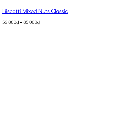
Biscotti Mixed Nuts Classic
53.000
₫
–
85.000
₫