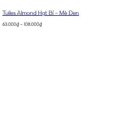
Tuiles Almond Hạt Bí – Mè Đen
63.000
₫
–
108.000
₫