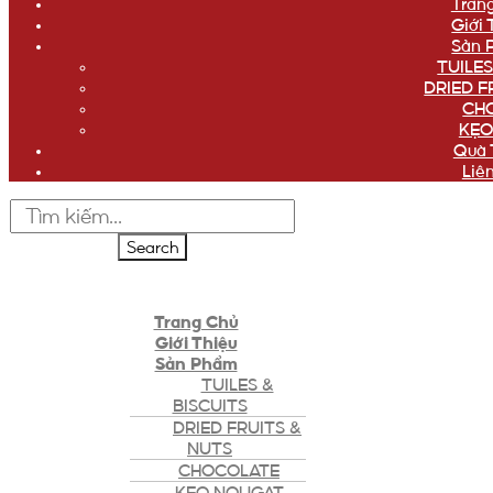
Tran
Giới 
Sản 
TUILES
DRIED F
CH
KẸO
Quà 
Liê
Search
Trang Chủ
Giới Thiệu
Sản Phẩm
TUILES &
BISCUITS
DRIED FRUITS &
NUTS
CHOCOLATE
KẸO NOUGAT