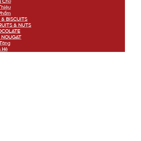
g Chủ
Thiệu
Phẩm
 & BISCUITS
RUITS & NUTS
OCOLATE
 NOUGAT
Tặng
n Hệ